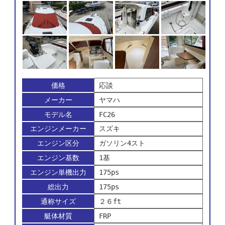
価格
応談
メーカー
ヤマハ
モデル名
FC26
エンジンメーカー
スズキ
エンジン区分
ガソリン4スト
エンジン基数
1基
エンジン単機出力
175ps
総出力
175ps
通称サイズ
２６ft
艇体材質
FRP