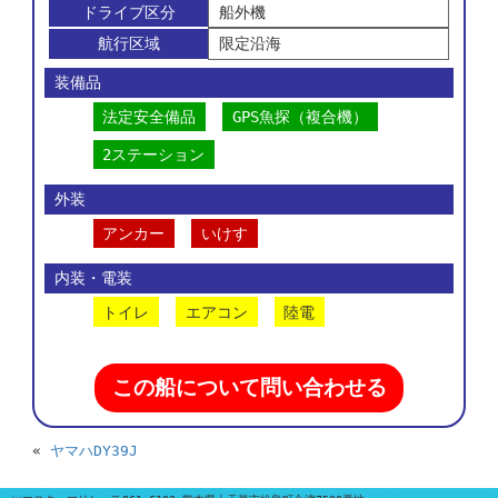
ドライブ区分
船外機
航行区域
限定沿海
装備品
法定安全備品
GPS魚探（複合機）
2ステーション
外装
アンカー
いけす
内装・電装
トイレ
エアコン
陸電
この船について問い合わせる
«
ヤマハDY39J